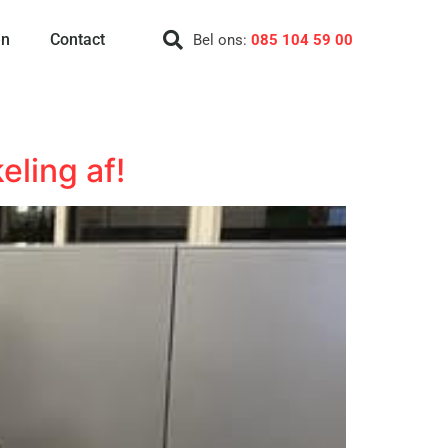
en
Contact
Bel ons:
085 104 59 00
eling af!