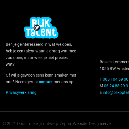
Ben je geïnteresseerd in wat we doen,
heb je een talent waar je graag wat mee
zou doen, maar weet je niet precies
Bos en Lommerp
wat?
1055 RW Amste
Of wil je gewoon eens kennismaken met
T
085 104 59 00
ons? Neem gerust
contact
met ons op!
M
06 24 88 29 9
Privacyverklaring
E
info@blikoptal
© 2021 Oorspronkelijk ontwerp: Zeppa. Website: Designserver