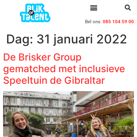
Bel ons:
085 104 59 00
Dag:
31 januari 2022
De Brisker Group
gematched met inclusieve
Speeltuin de Gibraltar