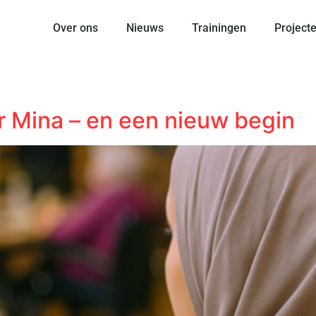
Over ons
Nieuws
Trainingen
Project
or Mina – en een nieuw begin