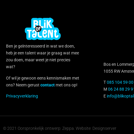
Ben je geïnteresseerd in wat we doen,
heb je een talent waar je graag wat mee
zou doen, maar weet je niet precies
Bos en Lommerp
wat?
1055 RW Amste
Of wil je gewoon eens kennismaken met
T
085 104 59 00
ons? Neem gerust
contact
met ons op!
M
06 24 88 29 9
Privacyverklaring
E
info@blikoptal
© 2021 Oorspronkelijk ontwerp: Zeppa. Website: Designserver