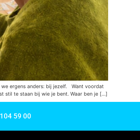
en we ergens anders: bij jezelf. Want voordat
t stil te staan bij wie je bent. Waar ben je […]
 104 59 00