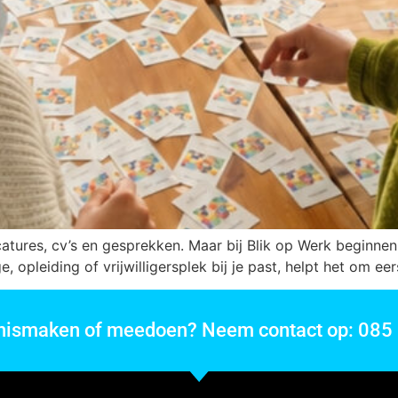
vacatures, cv’s en gesprekken. Maar bij Blik op Werk beginn
opleiding of vrijwilligersplek bij je past, helpt het om eers
nnismaken of meedoen? Neem contact op: 085