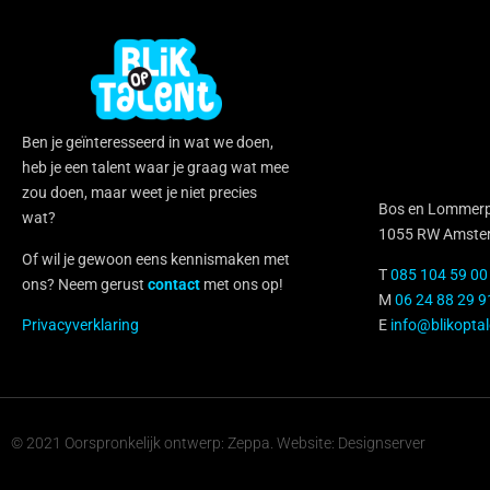
Ben je geïnteresseerd in wat we doen,
heb je een talent waar je graag wat mee
zou doen, maar weet je niet precies
Bos en Lommerp
wat?
1055 RW Amste
Of wil je gewoon eens kennismaken met
T
085 104 59 00
ons? Neem gerust
contact
met ons op!
M
06 24 88 29 9
Privacyverklaring
E
info@blikoptal
© 2021 Oorspronkelijk ontwerp: Zeppa. Website: Designserver