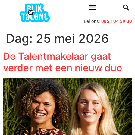
Bel ons:
085 104 59 00
Dag:
25 mei 2026
De Talentmakelaar gaat
verder met een nieuw duo