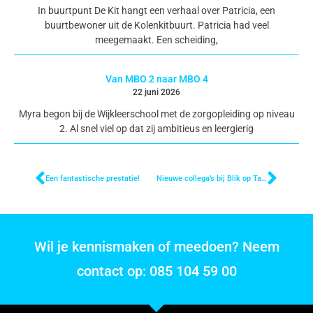
In buurtpunt De Kit hangt een verhaal over Patricia, een
buurtbewoner uit de Kolenkitbuurt. Patricia had veel
meegemaakt. Een scheiding,
Van MBO 2 naar MBO 4
22 juni 2026
Myra begon bij de Wijkleerschool met de zorgopleiding op niveau
2. Al snel viel op dat zij ambitieus en leergierig
Een fantastische prestatie!
Nieuwe collega’s bij Blik op Talent!
Wil je kennismaken of meedoen? Neem
contact op: 085 104 59 00