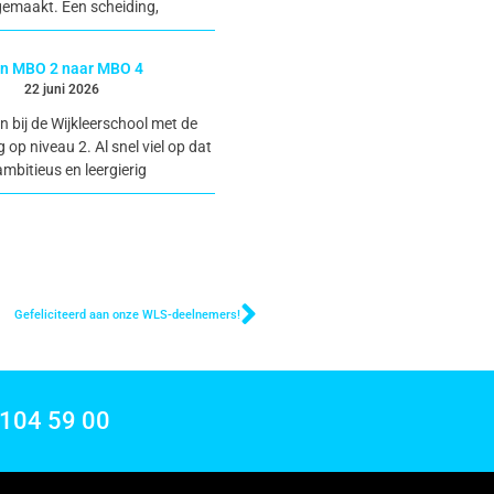
emaakt. Een scheiding,
n MBO 2 naar MBO 4
22 juni 2026
 bij de Wijkleerschool met de
 op niveau 2. Al snel viel op dat
 ambitieus en leergierig
Gefeliciteerd aan onze WLS-deelnemers!
 104 59 00