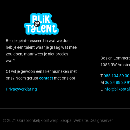
Ben je geïnteresseerd in wat we doen,
heb je een talent waar je graag wat mee
zou doen, maar weet je niet precies
Bos en Lommerp
wat?
1055 RW Amste
Of wil je gewoon eens kennismaken met
T
085 104 59 00
ons? Neem gerust
contact
met ons op!
M
06 24 88 29 9
Privacyverklaring
E
info@blikoptal
© 2021 Oorspronkelijk ontwerp: Zeppa. Website: Designserver