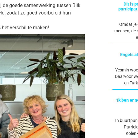
Dit is 
ij de goede samenwerking tussen Blik
participat
eld, zodat ze goed voorbereid hun
Omdat je 
et verschil te maken!
mensen, de e
e
Engels a
Yesmin woon
Daarvoor wo
en Turk
“Ik ben er 
In buurtpun
Patrici
Kolenk