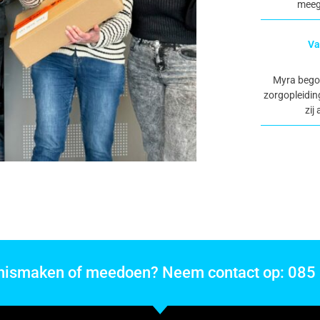
meeg
Va
Myra begon
zorgopleiding
zij
nnismaken of meedoen? Neem contact op: 085