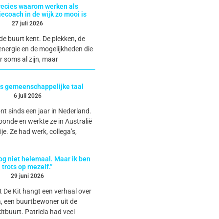
precies waarom werken als
iecoach in de wijk zo mooi is
27 juli 2026
de buurt kent. De plekken, de
nergie en de mogelijkheden die
r soms al zijn, maar
ls gemeenschappelijke taal
6 juli 2026
t sinds een jaar in Nederland.
onde en werkte ze in Australië
ije. Ze had werk, collega’s,
nog niet helemaal. Maar ik ben
trots op mezelf.”
29 juni 2026
t De Kit hangt een verhaal over
a, een buurtbewoner uit de
itbuurt. Patricia had veel