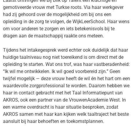
Laatst ontvingen we bij Blik op Talent een krachtige en
gemotiveerde vrouw met Turkse roots. Via haar werkgever
had zij gehoord over de mogelijkheid om bij ons een
opleiding in de zorg te volgen, de WijkLeerSchool. Haar wens
om voor anderen te zorgen en iets betekenisvols bij te
dragen aan de maatschappij raakte ons meteen.
Tijdens het intakegesprek werd echter ook duidelijk dat haar
huidige taalniveau nog niet toereikend is om direct met de
opleiding te starten. Wat ons trof, was haar vastberadenheid:
“Ik wil me ontwikkelen. Ik wil goed voorbereid zijn.” Geen
twijfel mogelijk — deze vrouw heeft de wil én het hart om een
waardevolle zorgprofessional te worden. Daarom hebben we
haar in contact gebracht met het Taal Informatiepunt van
AKROS, ook een partner van de VrouwenAcademie West. In
een warme overdracht is haar situatie besproken, zodat
AKROS samen met haar kan kijken welk taaltraject het beste
aansluit bij haar behoeften en toekomstplannen.