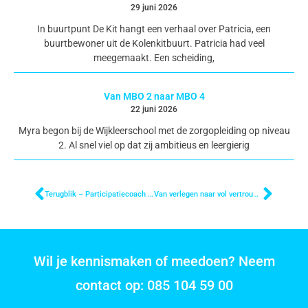
29 juni 2026
In buurtpunt De Kit hangt een verhaal over Patricia, een
buurtbewoner uit de Kolenkitbuurt. Patricia had veel
meegemaakt. Een scheiding,
Van MBO 2 naar MBO 4
22 juni 2026
Myra begon bij de Wijkleerschool met de zorgopleiding op niveau
2. Al snel viel op dat zij ambitieus en leergierig
Terugblik – Participatiecoach Blik op Talent
Van verlegen naar vol vertrouwen: het verhaal van Loes
Wil je kennismaken of meedoen? Neem
contact op: 085 104 59 00