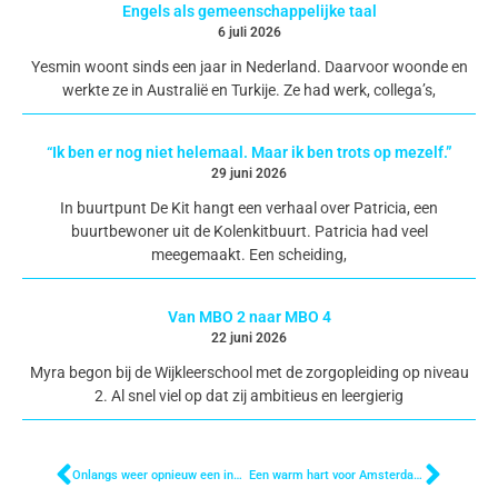
Engels als gemeenschappelijke taal
6 juli 2026
Yesmin woont sinds een jaar in Nederland. Daarvoor woonde en
werkte ze in Australië en Turkije. Ze had werk, collega’s,
“Ik ben er nog niet helemaal. Maar ik ben trots op mezelf.”
29 juni 2026
In buurtpunt De Kit hangt een verhaal over Patricia, een
buurtbewoner uit de Kolenkitbuurt. Patricia had veel
meegemaakt. Een scheiding,
Van MBO 2 naar MBO 4
22 juni 2026
Myra begon bij de Wijkleerschool met de zorgopleiding op niveau
2. Al snel viel op dat zij ambitieus en leergierig
Onlangs weer opnieuw een inspirerende bijeenkomst gehad met Serdar Gözübüyük!
Een warm hart voor Amsterdam-West